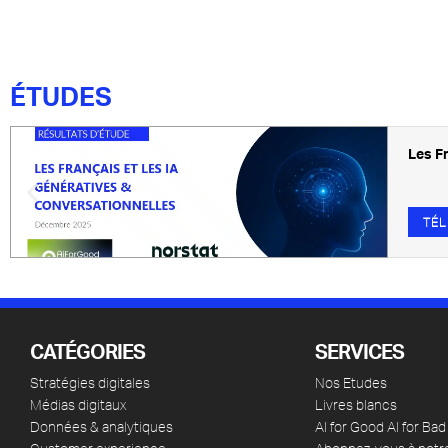
ÉTUDES
Les F
TÉ
CATÉGORIES
SERVICES
Stratégies digitales
Nos Etudes
Médias digitaux
Livres blancs
Données & analytiques
AI for Good AI for Bad