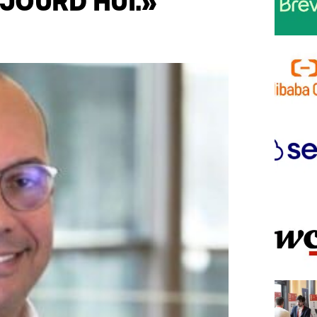
JOURD’HUI.»