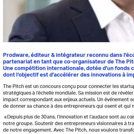
Prodware, éditeur & intégrateur reconnu dans l’éc
partenariat en tant que co-organisateur de The Pit
Une compétition internationale, dotée d’un fonds 
dont l’objectif est d’accélérer des innovations à im
The Pitch est un concours conçu pour connecter les startups
stratégiques à l’échelle mondiale. Sa mission est de révéler
impact correspondant aux enjeux actuels. Un événement sou
de donner sa chance à des entrepreneurs qui osent et qui ma
« Depuis plus de 30 ans, l’innovation et l’audace sont au 
notre groupe. Soutenir des entrepreneurs visionnaires à tr
de notre engagement. Avec The Pitch, nous voulons transf