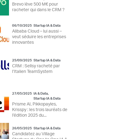
Brevo lève 500 M€ pour
racheter qui dans le CRM ?
06/10/2025
Startup IA & Data
Alibaba Cloud – lui aussi –
veut séduire les entreprises
innovantes
25/09/2025
Startup IA & Data
CRM : Sellsy racheté par
l’Italien TeamSystem
27/05/2025
IA & Data
,
Startup IA & Data
Prisme AI, Pikkopayles,
Krisspy : les trois lauréats de
l’édition 2025 du...
26/05/2025
Startup IA & Data
Candidatez au Village