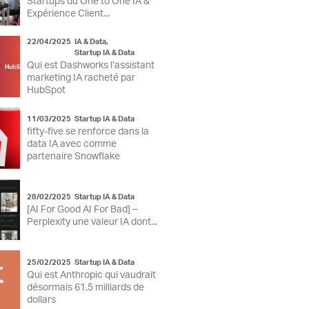
Startups du One to One IA &
Expérience Client...
22/04/2025
IA & Data
,
Startup IA & Data
Qui est Dashworks l’assistant
marketing IA racheté par
HubSpot
11/03/2025
Startup IA & Data
fifty-five se renforce dans la
data IA avec comme
partenaire Snowflake
28/02/2025
Startup IA & Data
[AI For Good AI For Bad] –
Perplexity une valeur IA dont...
25/02/2025
Startup IA & Data
Qui est Anthropic qui vaudrait
désormais 61,5 milliards de
dollars