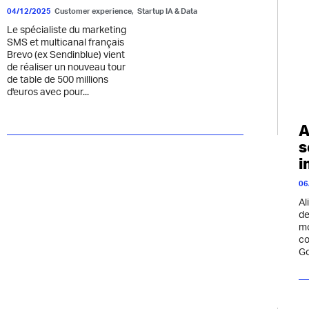
04/12/2025
Customer experience
,
Startup IA & Data
Le spécialiste du marketing
SMS et multicanal français
Brevo (ex Sendinblue) vient
de réaliser un nouveau tour
de table de 500 millions
d'euros avec pour...
A
s
i
06
Al
de
mo
co
Go