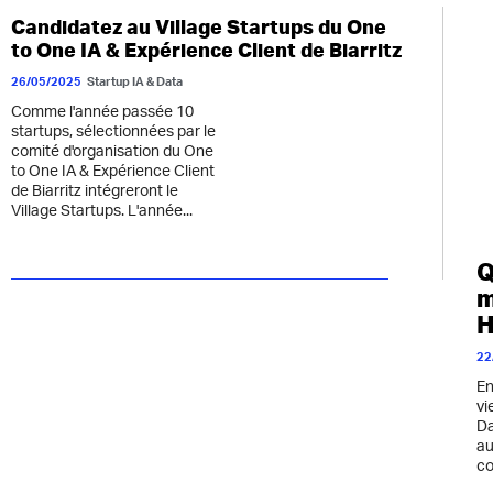
Candidatez au Village Startups du One
to One IA & Expérience Client de Biarritz
26/05/2025
Startup IA & Data
Comme l'année passée 10
startups, sélectionnées par le
comité d'organisation du One
to One IA & Expérience Client
de Biarritz intégreront le
Village Startups. L'année...
Q
m
H
22
En
vi
Da
au
co