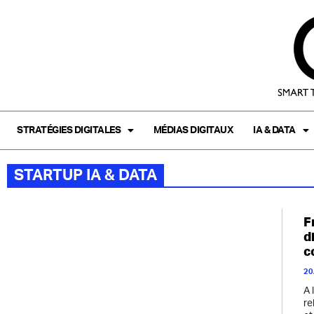
STRATÉGIES DIGITALES
MÉDIAS DIGITAUX
IA & DATA
STARTUP IA & DATA
F
d
c
20
A 
re