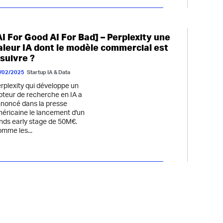
AI For Good AI For Bad] – Perplexity une
aleur IA dont le modèle commercial est
 suivre ?
/02/2025
Startup IA & Data
rplexity qui développe un
teur de recherche en IA a
noncé dans la presse
éricaine le lancement d'un
nds early stage de 50M€.
mme les...