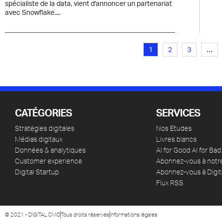
spécialiste de la data, vient d'annoncer un partenariat
avec Snowflake....
1
2
3
…
CATÉGORIES
SERVICES
Stratégies digitales
Nos Etudes
Médias digitaux
Livres blancs
Données & analytiques
AI for Good AI for Bad
Customer experience
Abonnez-vous à notr
Digital Startup
Abonnez-vous à Digit
Flux RSS
© 2021 - DIGITAL CMO
Tous droits réservés
Informations légales