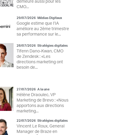
demeure aussi pour les
CMO...
29/07/2026
Médias Digitaux
Google estime que l’IA
améliore au 2ème trimestre
sa performance sur le...
28/07/2026
Stratégies digitales
Tifenn Dano-Kwan, CMO
de Zendesk : «Les
directions marketing ont
besoin de...
27/07/2026
A la une
Hélène Draoulec, VP
Marketing de Brevo : «Nous
apportons aux directions
marketing...
22/07/2026
Stratégies digitales
Vincent Le Roux, General
Manager de Braze en