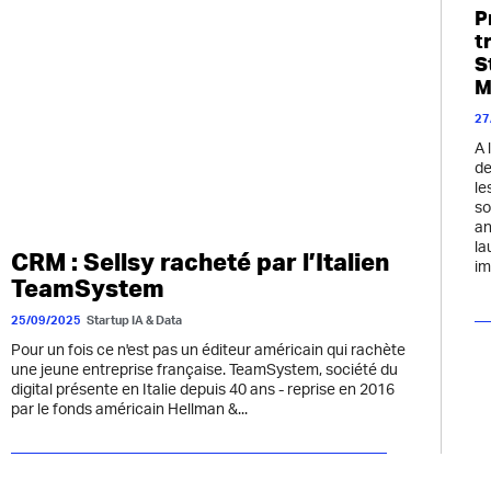
P
t
S
M
27
A 
de
le
so
an
la
CRM : Sellsy racheté par l’Italien
im
TeamSystem
25/09/2025
Startup IA & Data
Pour un fois ce n'est pas un éditeur américain qui rachète
une jeune entreprise française. TeamSystem, société du
digital présente en Italie depuis 40 ans - reprise en 2016
par le fonds américain Hellman &...