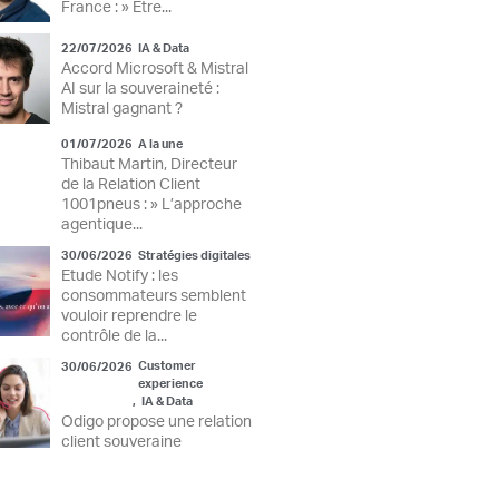
France : » Être...
22/07/2026
IA & Data
Accord Microsoft & Mistral
AI sur la souveraineté :
Mistral gagnant ?
01/07/2026
A la une
Thibaut Martin, Directeur
de la Relation Client
1001pneus : » L’approche
agentique...
30/06/2026
Stratégies digitales
Etude Notify : les
consommateurs semblent
vouloir reprendre le
contrôle de la...
Customer
30/06/2026
experience
,
IA & Data
Odigo propose une relation
client souveraine