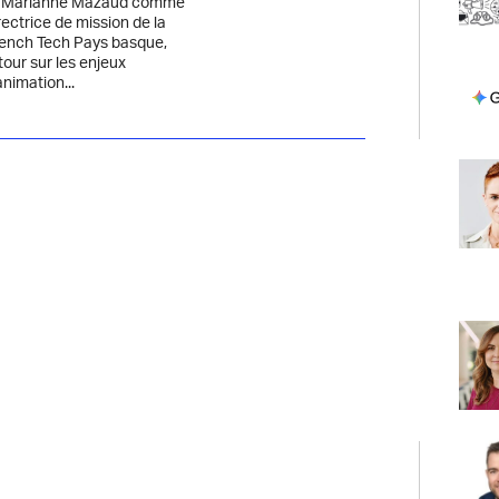
 Marianne Mazaud comme
rectrice de mission de la
ench Tech Pays basque,
tour sur les enjeux
animation...