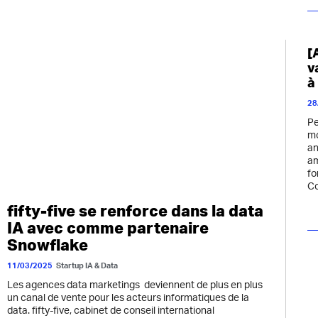
[
v
à
28
Pe
mo
an
am
fo
Co
fifty-five se renforce dans la data
IA avec comme partenaire
Snowflake
11/03/2025
Startup IA & Data
Les agences data marketings deviennent de plus en plus
un canal de vente pour les acteurs informatiques de la
data. fifty-five, cabinet de conseil international