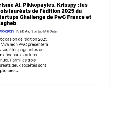
risme AI, Pikkopayles, Krisspy : les
rois lauréats de l’édition 2025 du
tartups Challenge de PwC France et
agheb
/05/2025
IA & Data
,
Startup IA & Data
l'occasion de l'édition 2025
 VivaTech PwC présentera
s sociétés gagnantes de
n concours startups
nuel. Parmi les trois
uréats deux sociétés sont
pliquées...