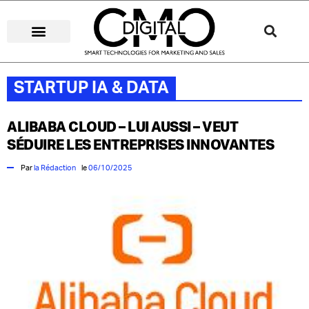
STRATÉGIES DIGITALES
MÉDIAS DIGITAUX
CUSTOMER EXPERIENCE
STARTUP IA & DATA
STARTUP IA & DATA
ALIBABA CLOUD – LUI AUSSI – VEUT
SÉDUIRE LES ENTREPRISES INNOVANTES
Par
la Rédaction
le
06/10/2025