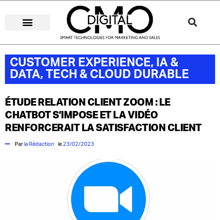
STRATÉGIES DIGITALES
MÉDIAS DIGITAUX
CUSTOMER EXPERIENCE
STARTUP IA & DATA
CUSTOMER EXPERIENCE
,
IA &
DATA
,
TECH & CLOUD DURABLE
ÉTUDE RELATION CLIENT ZOOM : LE
CHATBOT S’IMPOSE ET LA VIDÉO
RENFORCERAIT LA SATISFACTION CLIENT
Par
la Rédaction
le
23/02/2023