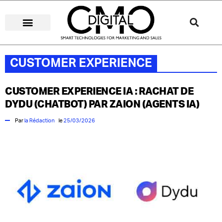
STRATÉGIES DIGITALES
MÉDIAS DIGITAUX
CUSTOMER EXPERIENCE
STARTUP IA & DATA
CUSTOMER EXPERIENCE
CUSTOMER EXPERIENCE IA : RACHAT DE
DYDU (CHATBOT) PAR ZAION (AGENTS IA)
Par
la Rédaction
le
25/03/2026