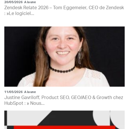
20/05/2026
A la une
Zendesk Relate 2026 – Tom Eggemeier, CEO de Zendesk
: »Le logiciel...
11/05/2026
A la une
Justine Gavriloff, Product SEO, GEO/AEO & Growth chez
HubSpot : » Nous...