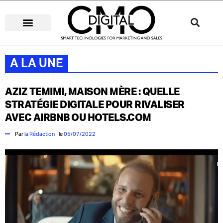
STRATÉGIES DIGITALES
MÉDIAS DIGITAUX
CUSTOMER EXPERIENCE
STARTUP IA & DATA
A LA UNE
AZIZ TEMIMI, MAISON MÈRE : QUELLE
STRATÉGIE DIGITALE POUR RIVALISER
AVEC AIRBNB OU HOTELS.COM
Par
la Rédaction
le
05/07/2022