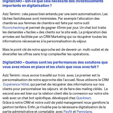
DigitalCMO – Est-ce que cela nécessite des investissements
importants en digitalisation ?
Aziz Temimi : cela passe bien entendu par une semi automatisation. Les
tâches fastidieuses sont minimisées. Par exemple l’allocation des
chambres aux femmes de chambre est faite par notre outil
Roomchecking
et permet de gagner 45min par jour. Un chat bot traite
les demandes « faciles » des clients sur le site web. La préparation des
arrivées est facilitée par un CRM Marketing qui va récupérer toutes les
informations nécessaires à la personnalisation du séjour.
Mais le point clé de notre approche est de devenir un multi-outlet et de
diversifier les offres sans trop complexifier les opérations.
DigitalCMO – Quelles sont les performances des solutions que
vous avez mises en place et les choix que vous avez fait ?
Aziz Temimi : nous avons travaillé sur trois axes. Le premier est la
personnalisation de notre approche dès l’accueil. Nous utilisons le CRM
Expérience Hôtel
, qui permet de récupérer des informations sur nos
clients pour personnaliser les séjours et de faire des mailing ciblés. Le
second axe est bien sur la relation client dès la connexion sur notre site
web avec un chat bot spécifique, développé chez
Quicktext.
Grâce à notre CRM et notre outil de yield management nous gamifons la
gestion tarifaire. Enfin, je n’oublie pas la nécessaire digitalisation de la
partie administrative et comptable avec
Payfit
et
Pennylane
.