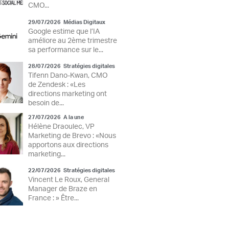
CMO...
29/07/2026
Médias Digitaux
Google estime que l’IA
améliore au 2ème trimestre
sa performance sur le...
28/07/2026
Stratégies digitales
Tifenn Dano-Kwan, CMO
de Zendesk : «Les
directions marketing ont
besoin de...
27/07/2026
A la une
Hélène Draoulec, VP
Marketing de Brevo : «Nous
apportons aux directions
marketing...
22/07/2026
Stratégies digitales
Vincent Le Roux, General
Manager de Braze en
France : » Être...