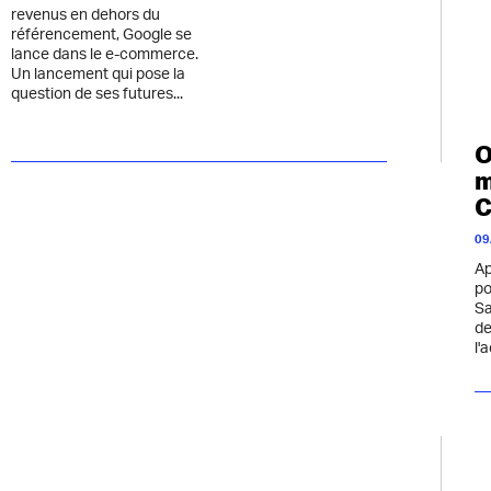
revenus en dehors du
référencement, Google se
lance dans le e-commerce.
Un lancement qui pose la
question de ses futures...
O
m
C
09
Ap
po
Sa
de
l'