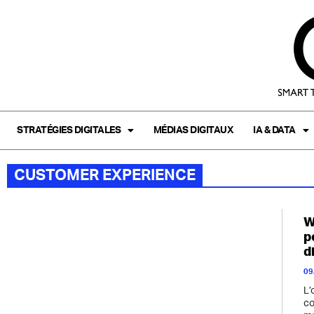
STRATÉGIES DIGITALES
MÉDIAS DIGITAUX
IA & DATA
CUSTOMER EXPERIENCE
W
p
d
09
L’
co